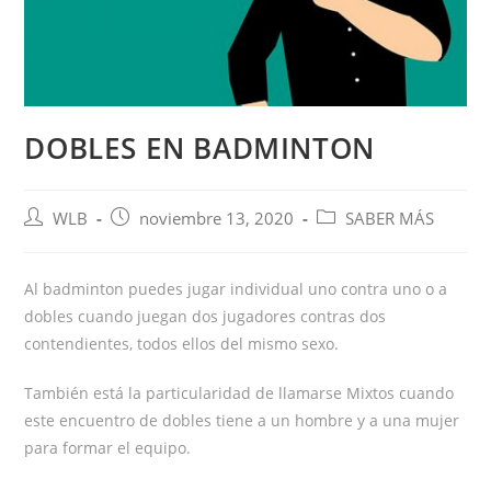
DOBLES EN BADMINTON
Autor
Publicación
Categoría
WLB
noviembre 13, 2020
SABER MÁS
de
de
de
la
la
la
entrada:
entrada:
entrada:
Al badminton puedes jugar individual uno contra uno o a
dobles cuando juegan dos jugadores contras dos
contendientes, todos ellos del mismo sexo.
También está la particularidad de llamarse Mixtos cuando
este encuentro de dobles tiene a un hombre y a una mujer
para formar el equipo.