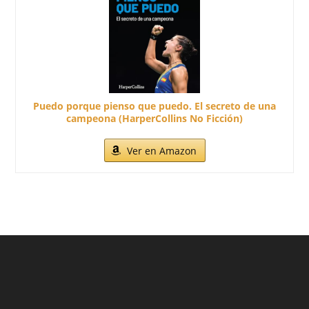
Puedo porque pienso que puedo. El secreto de una
campeona (HarperCollins No Ficción)
Ver en Amazon